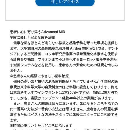
詳しいアクセス
患者に心に寄り添うAdvanced MID
①歯に優しく安全な歯科治療
健康な歯をほとんど削らない修復と感染予防を守った環境を提供し
ます。大型施設用の高性能空気清浄機 Airdog X8Proなど3台、デント
ジアによる空間除菌、コッホ研究所推薦の常時過酸化水素水を使用す
る診療台や機器、プリオンまで不活性化するヨーロッパB基準を満た
す滅菌システムなどを使用し、患者さんの安全のための経費を惜しみ
ません。
②患者さんの経済にやさしい歯科治療
値段の高いほど技術のある歯科医院と考えていませんか？当院の医
療費は東京科学大学の自費料金のほぼ半額に設定しております。例え
ば東京科学大学でインプラントは1本80万円ですが、当院は30万円で
す。しかも、当院はインプラント経験40年以上の実績があります。
また、患者さんの問題は個々に違います。気になるところを治すの
に一番高い方法が一番良い方法とは限りません。患者さんの問題を解
決するためにベストな方法をスタッフに気軽にスタッフにご相談でき
ます。
③時間に優しい！たちどころに治します