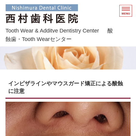
酸蝕歯を 歯を削らずに1
Tooth Wear & Additve Dentistry Center 酸
蝕歯・Tooth Wearセンター
トップページ
院長挨拶・経歴
酸蝕歯について
インビザラインやマウスガード矯正による酸蝕
に注意
予防とMI治療の大切さ
矯正・インプラントなど総合歯科