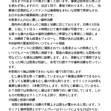
治るまでのあまりの速さに驚くと思います。修復は院長自ら技工士
を使わず治しますので、ほぼ１回で、最短で終わります。ただし、治
療後の定期的なメンテナンスは修復物をきれいな状態で長持ちさせ、
お口やお体の健康維持に必須です。
④患者さんの心に優しい歯科治療
国内外の患者さんのご相談と治療に応じております。日帰り1日治
療、１泊して１日３～４時間かけて集中治療が可能です。メールによ
る様々な歯のお悩みや歯科治療時のご希望などを事前にご相談しま
す。治療終了後も経過をフォローし、問題があれば改善します。
⑤休診時の緊急対応やいつでもメール相談
メンテナンスに定期的に通院されている患者さんへの特典として、
いつでもメールで院長に相談でき、緊急の場合は休診時にも院長が自
宅などにいる場合は臨時に診療します。また、高齢などで通院できな
くなった時には院長が往診し、在宅で口腔ケアや歯科治療を行ってい
ます。
⑥初発のう蝕は保険できれいな白い歯で1回で治します
むし歯を型を取って修復していませんか？銀歯は保険でできるから
と言っても健康な歯をむし歯の5倍も削ります。セラミックスは8倍も
健康な歯を削り、1本数万円もします。仕方なく銀歯にしていません
か？当院では初発のむし歯は全て保険で白い歯で治しています。しか
もその性能はセラミックスを上回り、長持ちします。
⑦知識と技術の研鑽
当院の接着操作と治療の手際よさは誰もが驚かれると思います。ス
タッフと歯科医師とのチームプレーは４ハンドによるものばかりか、